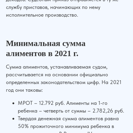
службу приставов, начинающих по нему
исполнительное производство.
Минимальная сумма
алиментов в 2021 г.
Сумма алиментов, устанавливаемая судом,
Сильная юридическая компания в
рассчитывается на основании официально
России
определенных законодательством цифр. На 2021
+7 (961) 304-06-60
год они таковы:
МРОТ – 12.792 руб. Алименты на 1-го
ребенка – четверть от суммы – 2.782,26 руб.
УСЛУГИ
Твердая денежная сумма алиментов равна
Банкротство
Для Бизнеса
50% прожиточного минимума ребенка в
АвтоЮрист
Экспертизы