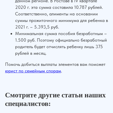
данном регионе. В Ростове в IV квартале
Семейные дела
2020 г. эта сумма составила 10.787 рублей.
Соответственно, алименты на основании
ДЛЯ КЛИЕНТОВ
суммы прожиточного минимума для ребенка в
О компании
Отзывы
2021 г. – 5.393,5 руб.
Прайс лист
Блог
Минимальная сумма пособия безработным –
Специалисты
Вакансии
1.500 руб. Поэтому официально безработный
Наши дела
Контакты
родитель будет отчислять ребенку лишь 375
Галерея
рублей в месяц.
НАШИ ОФИСЫ
Помочь добиться выплаты элементов вам поможет
г. Ростов-на-Дону, ул. Красноармейская 141/128
юрист по семейным спорам
.
г. Краснодар, ул. Северная, 476
г. Москва,
ул. Пролетарский пр., 21/24
г. Шахты, ул. Советская, д.279, оф 10
Смотрите другие статьи наших
Бесплатная консультация
Показать все офисы
специалистов:
Консультация по телефону
Карта сайта