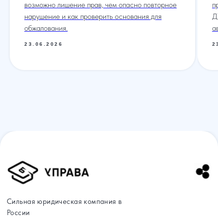
возможно лишение прав, чем опасно повторное
п
нарушение и как проверить основания для
Д
обжалования.
а
23.06.2026
2