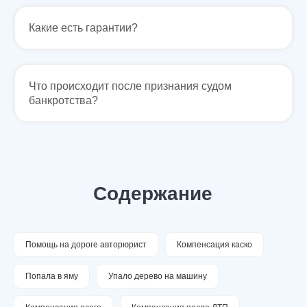
У Вас остались вопросы?
Какие есть гарантии?
Задайте их нашему специалисту и
получите ответ в течение 15 минут!
Что происходит после признания судом
банкротства?
+7
Жду звонка
Нажимая «Жду звонка», я даю согласие на обработку своих
персональных данных и принимаю пользовательское соглашение
Или свяжитесь с нами через мессенджер:
Помощь на дороге авторюрист
Компенсация каско
Попала в яму
Упало дерево на машину