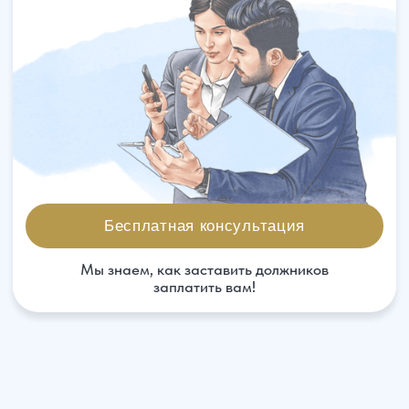
Бесплатная консультация
Мы знаем, как заставить должников
заплатить вам!
В каких случаях полезны
услуги арбитражного
адвоката
Юридическая компания "Управа" предлагает
услуги по защите Вашей позиции в разрешении
споров, возникающих в процессе ведения
предпринимательской деятельности. Мы
проводим гибкую ценовую политику по
отношению к нашим доверителям, предлагая
выбрать только тот набор необходимых услуг,
который будет достаточен для того, чтобы
выиграть дело.