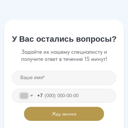
Консультация по телефону
Карта сайта
Политика конфиденциальности
Написать в WhatsApp
Согласие на обработку персональных данных
Пользовательское соглашение
Адрес нашего офиса
ООО «УПРАВА» | ИНН 6155077060 | ОГРН 1176196020197
УПРАВА ТМ групп © Все права защищены. Зарегистрирован товарный зн
Контакты
Услуги
О нас
Отзывы
Меню