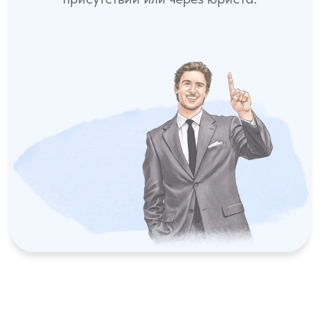
03
Закрытие дела
При необходимости обжалуем решения суда в
апелляционной и надзорной инстанциях.
Бесплатная консультация
семейного юриста
Просто заполните форму и мы
дистанционно проконсультируем вас, по
вашей проблеме или запишем вас на прием