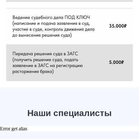
Александр
Ведение судебного дела ПОД КЛЮЧ
Семенович
(написание и подача заявления в суд,
35.000₽
Услуга банкротства. Списали более 400 000
участие в суде, контроль движения дела
руб. Клиент всем доволен!
до вынесения решения суда)
Передача решения суда в ЗАГС
(получить решение суда, подать
5.000₽
заявление в ЗАГС на регистрацию
расторжения брака)
Error get alias