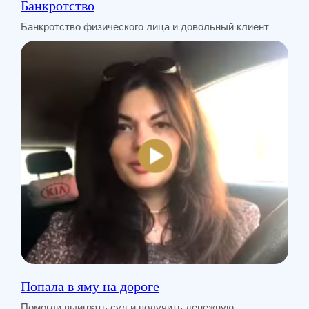
Банкротство
Задайте их нашему специалисту и
получите ответ в течение 15 минут!
Банкротство физического лица и довольный клиент
+7
Жду звонка
Нажимая «Жду звонка», я даю согласие на обработку своих
персональных данных и принимаю пользовательское соглашение
Или свяжитесь с нами через мессенджер:
Попала в яму на дороге
Помогли выиграть суд и получить денежную