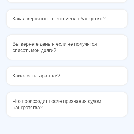
Политика конфиденциальности
Написать в WhatsApp
Согласие на обработку персональных данных
Пользовательское соглашение
Какая вероятность, что меня обанкротят?
Адрес нашего офиса
ООО «УПРАВА» | ИНН 6155077060 | ОГРН 1176196020197
УПРАВА ТМ групп © Все права защищены. Зарегистрирован товарный зн
Вы вернете деньги если не получится
списать мои долги?
Какие есть гарантии?
Контакты
Услуги
О нас
Отзывы
Меню
Что происходит после признания судом
банкротства?