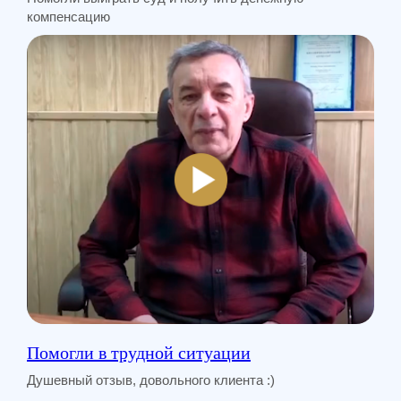
компенсацию
Смотреть все статьи →
Сильная юридическая компания в
России
+7 (961) 304-06-60
УСЛУГИ
Помогли в трудной ситуации
Банкротство
Для Бизнеса
Душевный отзыв, довольного клиента :)
АвтоЮрист
Экспертизы