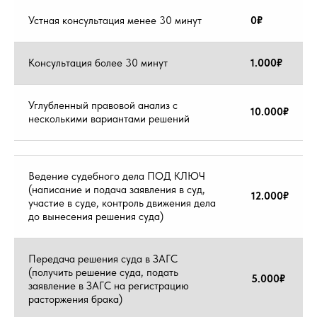
Людмила
Устная консультация менее 30 минут
0₽
Виктровна
Услуга банкротства. Все долги у клиента
списаны. Клиент всем доволен
Консультация более 30 минут
1.000₽
Углубленный правовой анализ с
10.000₽
несколькими вариантами решений
Ведение судебного дела ПОД КЛЮЧ
Наталья
(написание и подача заявления в суд,
Сергеевна
12.000₽
участие в суде, контроль движения дела
Клиент всем доволен, долги все списаны. Все
до вынесения решения суда)
прошло без эксцессов и проблем.
Передача решения суда в ЗАГС
(получить решение суда, подать
5.000₽
заявление в ЗАГС на регистрацию
расторжения брака)