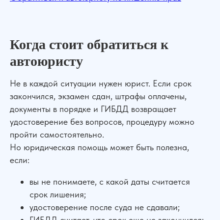
Сильная юридическая компания в
России
+7 (961) 304-06-60
Когда стоит обратиться к
автоюристу
УСЛУГИ
Не в каждой ситуации нужен юрист. Если срок
закончился, экзамен сдан, штрафы оплачены,
Банкротство
Для Бизнеса
документы в порядке и ГИБДД возвращает
АвтоЮрист
Экспертизы
удостоверение без вопросов, процедуру можно
Семейные дела
пройти самостоятельно.
ДЛЯ КЛИЕНТОВ
Но юридическая помощь может быть полезна,
если:
О компании
Отзывы
Прайс лист
Блог
вы не понимаете, с какой даты считается
Специалисты
Вакансии
срок лишения;
Наши дела
Контакты
удостоверение после суда не сдавали;
Галерея
ГИБДД считает, что срок еще не закончился;