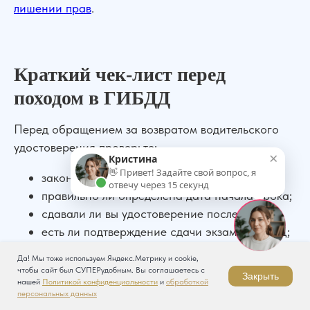
лишении прав
.
Краткий чек-лист перед
походом в ГИБДД
Перед обращением за возвратом водительского
удостоверения проверьте:
×
Кристина
👋 Привет! Задайте свой вопрос, я
закончился ли срок лишения;
отвечу через 15 секунд
правильно ли определена дата начала срока;
сдавали ли вы удостоверение после суда;
есть ли подтверждение сдачи экзамена ПДД;
оплачены ли штрафы за нарушения в области
Да! Мы тоже используем Яндекс.Метрику и cookie,
дорожного движения;
чтобы сайт был СУПЕРудобным. Вы соглашаетесь с
Закрыть
нашей
Политикой конфиденциальности
и
обработкой
нужна ли медсправка именно по вашему
персональных данных
нарушению;