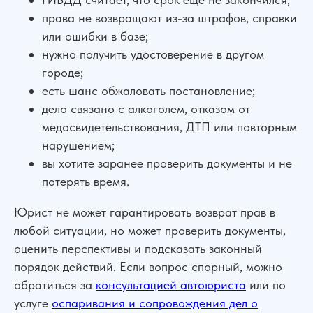
НАШИ ОФИСЫ
права не возвращают из-за штрафов, справки
или ошибки в базе;
г. Ростов-на-Дону, ул. Красноармейская 141/128
нужно получить удостоверение в другом
г. Краснодар, ул. Северная, 476
городе;
г. Москва,
ул. Пролетарский пр., 21/24
есть шанс обжаловать постановление;
г. Шахты, ул. Советская, д.279, оф 10
дело связано с алкоголем, отказом от
Показать все офисы
медосвидетельствования, ДТП или повторным
нарушением;
Карта сайта
вы хотите заранее проверить документы и не
Политика конфиденциальности
потерять время.
Согласие на обработку персональных данных
Пользовательское соглашение
Юрист не может гарантировать возврат прав в
ООО «УПРАВА» | ИНН 6155077060 | ОГРН 1176196020197
любой ситуации, но может проверить документы,
оценить перспективы и подсказать законный
УПРАВА ТМ групп © Все права защищены. Зарегистрирован товарный зн
порядок действий. Если вопрос спорный, можно
обратиться за
консультацией автоюриста
или по
услуге
оспаривания и сопровождения дел о