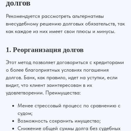
долгов
Рекомендуется рассмотреть альтернативы
УСЛУГИ
внесудебному решению долговых обязательств, так
Банкротство
Для Бизнеса
как каждое из них имеет свои плюсы и минусы.
АвтоЮрист
Экспертизы
Семейные дела
1. Реорганизация долгов
ДЛЯ КЛИЕНТОВ
Этот метод позволяет договориться с кредиторами
О компании
Отзывы
о более благоприятных условиях погашения
Прайс лист
Блог
долгов. Банк, как правило, идет на уступки, если
Специалисты
Вакансии
видит, что клиент заинтересован в их
Наши дела
Контакты
удовлетворении. Преимущества:
Галерея
Менее стрессовый процесс по сравнению с
НАШИ ОФИСЫ
судом;
г. Ростов-на-Дону, ул. Красноармейская 141/128
Возможность сохранить имущество;
г. Краснодар, ул. Северная, 476
Снижение общей суммы долга без судебных