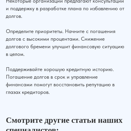
Некоторые организации предлагают консультации
АвтоЮрист
Экспертизы
и поддержку в разработке плана по избавлению от
Семейные дела
долгов.
ДЛЯ КЛИЕНТОВ
Определите приоритеты. Начните с погашения
О компании
Отзывы
долгов с высокими процентами. Снижение
Прайс лист
Блог
долгового бремени улучшит финансовую ситуацию
Специалисты
Вакансии
в целом.
Наши дела
Контакты
Галерея
Поддерживайте хорошую кредитную историю.
Погашение долгов в срок и управление
НАШИ ОФИСЫ
финансами помогут восстановить репутацию в
г. Ростов-на-Дону, ул. Красноармейская 141/128
глазах кредиторов.
г. Краснодар, ул. Северная, 476
г. Москва,
ул. Пролетарский пр., 21/24
г. Шахты, ул. Советская, д.279, оф 10
Смотрите другие статьи наших
Бесплатная консультация
Показать все офисы
специалистов: