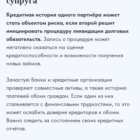
супруга
УПРАВА ТМ групп © Все права защищены. Зарегистрирован товарный зн
Кредитная история одного партнёра может
стать объектом риска, если второй решит
инициировать процедуру ликвидации долговых
обязательств.
Запись о процедуре может
негативно сказаться на оценке
Услуги
О нас
Контакты
Отзывы
Меню
кредитоспособности и возможности получения
новых займов.
Зачастую банки и кредитные организации
проверяют совместные активы, а также историю
платежей обоих граждан. Если один из них
сталкивается с финансовыми трудностями, то это
может ослабить доверие кредиторов к обоим.
Важно следить за состоянием своих кредитных
отчётов.