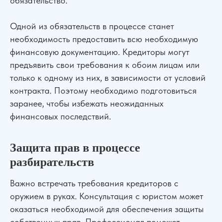
обязательство.
Одной из обязательств в процессе станет
необходимость предоставить всю необходимую
финансовую документацию. Кредиторы могут
предъявить свои требования к обоим лицам или
Сильная юридическая компания в
России
только к одному из них, в зависимости от условий
контракта. Поэтому необходимо подготовиться
+7 (961) 304-06-60
заранее, чтобы избежать неожиданных
финансовых последствий.
УСЛУГИ
Защита прав в процессе
разбирательств
Банкротство
Для Бизнеса
АвтоЮрист
Экспертизы
Важно встречать требования кредиторов с
Семейные дела
оружием в руках. Консультация с юристом может
ДЛЯ КЛИЕНТОВ
оказаться необходимой для обеспечения защиты
собственных прав. Профессионал поможет