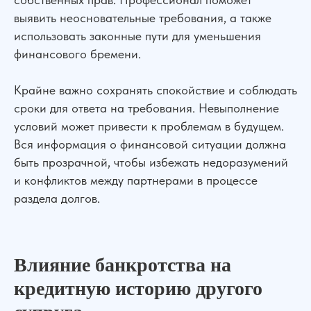
О компании
Отзывы
выявить неосновательные требования, а также
Прайс лист
Блог
использовать законные пути для уменьшения
Специалисты
Вакансии
финансового бремени.
Наши дела
Контакты
Галерея
Крайне важно сохранять спокойствие и соблюдать
НАШИ ОФИСЫ
сроки для ответа на требования. Невыполнение
условий может привести к проблемам в будущем.
г. Ростов-на-Дону, ул. Красноармейская 141/128
Вся информация о финансовой ситуации должна
г. Краснодар, ул. Северная, 476
быть прозрачной, чтобы избежать недоразумений
г. Москва,
ул. Пролетарский пр., 21/24
и конфликтов между партнерами в процессе
г. Шахты, ул. Советская, д.279, оф 10
раздела долгов.
Бесплатная консультация
Показать все офисы
Консультация по телефону
Карта сайта
Политика конфиденциальности
Влияние банкротства на
Написать в WhatsApp
Согласие на обработку персональных данных
Пользовательское соглашение
кредитную историю другого
Адрес нашего офиса
ООО «УПРАВА» | ИНН 6155077060 | ОГРН 1176196020197