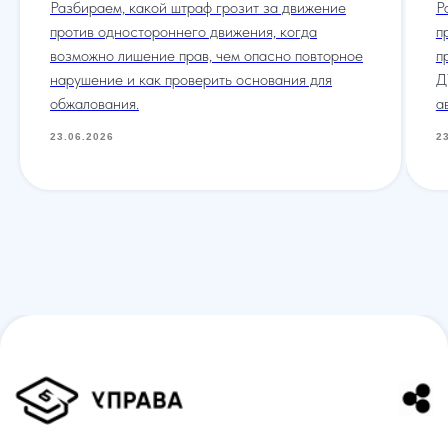
Разбираем, какой штраф грозит за движение
Р
против одностороннего движения, когда
п
возможно лишение прав, чем опасно повторное
п
нарушение и как проверить основания для
Д
обжалования.
а
23.06.2026
2