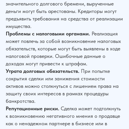
значительного долгового бремени, вырученные
деньги могут быть арестованы. Кредиторы могут
предъявить требования на средства от реализации
имущества.
Проблемы с налоговыми органами.
Реализация
может повлечь за собой возникновение налоговых
Сколько
реально
стоит
обязательств, которые могут быть выявлены в ходе
списание долгов?
налоговой проверки. Ошибочные данные о
доходах могут привести к штрафам.
Многие юристы скрывают расходы
Утрата долговых обязательств.
При попытке
на суд, почту и публикации.
сокрытия сделки или занижения стоимости
Мы — нет.
активов можно столкнуться с лишением права на
Честная смета «под ключ» с
точностью до рубля.
защиту своих интересов в рамках процедуры
банкротства.
Репутационные риски.
Сделка может подтолкнуть
Посмотреть!
к возникновению негативного мнения о продавце
как о ненадежном партнере в бизнесе или в