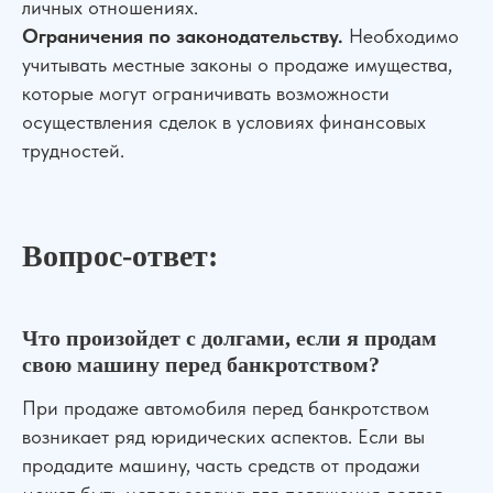
личных отношениях.
Ограничения по законодательству.
Необходимо
учитывать местные законы о продаже имущества,
которые могут ограничивать возможности
осуществления сделок в условиях финансовых
трудностей.
Сильная юридическая компания в
Вопрос-ответ:
России
+7 (961) 304-06-60
Что произойдет с долгами, если я продам
свою машину перед банкротством?
УСЛУГИ
При продаже автомобиля перед банкротством
возникает ряд юридических аспектов. Если вы
Банкротство
Для Бизнеса
продадите машину, часть средств от продажи
АвтоЮрист
Экспертизы