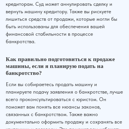
Политика конфиденциальности
Написать в WhatsApp
кредиторам. Суд может аннулировать сделку и
Согласие на обработку персональных данных
вернуть машину кредитору. Также вы рискуете
Пользовательское соглашение
Адрес нашего офиса
ООО «УПРАВА» | ИНН 6155077060 | ОГРН 1176196020197
лишиться средств от продажи, которые могли бы
быть использованы для обеспечения вашей
УПРАВА ТМ групп © Все права защищены. Зарегистрирован товарный зн
финансовой стабильности в процессе
банкротства.
Как правильно подготовиться к продаже
машины, если я планирую подать на
Услуги
О нас
Контакты
Отзывы
Меню
банкротство?
Если вы собираетесь продать машину и
планируете подачу заявления о банкротстве, лучше
всего проконсультироваться с юристом. Он
поможет вам понять все нюансы законов,
связанных с банкротством. Также важно
документально оформить продажу и сохранять все