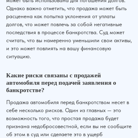
может быть использована для погашения долгов.
Семейные дела
Однако важно отметить, что продажа может быть
ДЛЯ КЛИЕНТОВ
расценена как попытка уклонения от уплаты
долгов, что может повлечь за собой негативные
О компании
Отзывы
последствия в процессе банкротства. Суд может
Прайс лист
Блог
считать, что вы намеренно уменьшили свои активы,
Специалисты
Вакансии
и это может повлиять на вашу финансовую
Наши дела
Контакты
Галерея
ситуацию.
НАШИ ОФИСЫ
Какие риски связаны с продажей
г. Ростов-на-Дону, ул. Красноармейская 141/128
автомобиля перед подачей заявления о
г. Краснодар, ул. Северная, 476
банкротстве?
г. Москва,
ул. Пролетарский пр., 21/24
Продажа автомобиля перед банкротством несет в
г. Шахты, ул. Советская, д.279, оф 10
себе несколько рисков. Один из главных — это
Бесплатная консультация
Показать все офисы
возможность того, что простая продажа будет
признана недобросовестной, если вы не сообщите
Консультация по телефону
Карта сайта
об этом в суд или сделаете это в ущерб