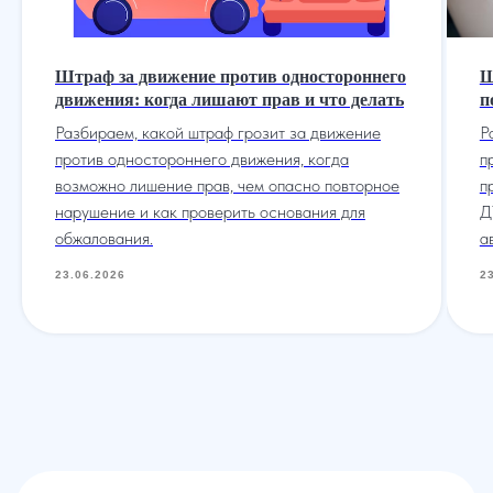
Штраф за движение против одностороннего
Ш
движения: когда лишают прав и что делать
п
Разбираем, какой штраф грозит за движение
Р
против одностороннего движения, когда
п
возможно лишение прав, чем опасно повторное
п
нарушение и как проверить основания для
Д
обжалования.
а
23.06.2026
2