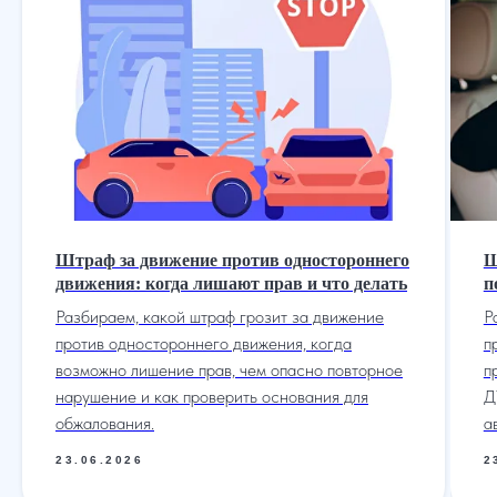
Штраф за движение против одностороннего
Ш
движения: когда лишают прав и что делать
п
Разбираем, какой штраф грозит за движение
Р
против одностороннего движения, когда
п
возможно лишение прав, чем опасно повторное
п
нарушение и как проверить основания для
Д
обжалования.
а
23.06.2026
2