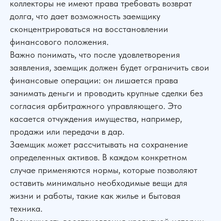
коллекторы не имеют права требовать возврат
долга, что дает возможность заемщику
УПРАВА ТМ групп © Все права защищены. Зарегистрирован товарный зн
сконцентрироваться на восстановлении
финансового положения.
Важно понимать, что после удовлетворения
заявления, заемщик должен будет ограничить свои
финансовые операции: он лишается права
Услуги
О нас
Контакты
Отзывы
Меню
занимать деньги и проводить крупные сделки без
согласия арбитражного управляющего. Это
касается отчуждения имущества, например,
продажи или передачи в дар.
Заемщик может рассчитывать на сохранение
определенных активов. В каждом конкретном
случае применяются нормы, которые позволяют
оставить минимально необходимые вещи для
жизни и работы, такие как жилье и бытовая
техника.