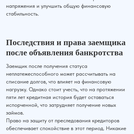
О компании
Отзывы
напряжения и улучшить общую финансовую
Прайс лист
Блог
стабильность.
Специалисты
Вакансии
Наши дела
Контакты
Галерея
Последствия и права заемщика
НАШИ ОФИСЫ
после объявления банкротства
г. Ростов-на-Дону, ул. Красноармейская 141/128
г. Краснодар, ул. Северная, 476
Заемщик после получения статуса
г. Москва,
ул. Пролетарский пр., 21/24
неплатежеспособного может рассчитывать на
г. Шахты, ул. Советская, д.279, оф 10
списание долгов, что влияет на финансовую
Бесплатная консультация
нагрузку. Однако стоит учесть, что на протяжении
Показать все офисы
пяти лет кредитная история будет оставаться
Консультация по телефону
испорченной, что затрудняет получение новых
Карта сайта
займов.
Политика конфиденциальности
Написать в WhatsApp
Согласие на обработку персональных данных
Право на защиту от преследования кредиторов
Пользовательское соглашение
обеспечивает спокойствие в этот период. Никакие
Адрес нашего офиса
ООО «УПРАВА» | ИНН 6155077060 | ОГРН 1176196020197