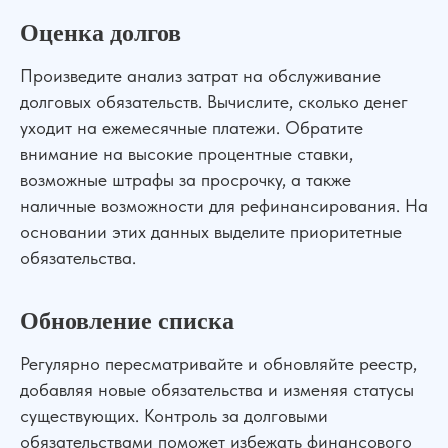
Оценка долгов
Произведите анализ затрат на обслуживание
долговых обязательств. Вычислите, сколько денег
уходит на ежемесячные платежи. Обратите
Сильная юридическая компания в
внимание на высокие процентные ставки,
России
возможные штрафы за просрочку, а также
+7 (961) 304-06-60
наличные возможности для рефинансирования. На
основании этих данных выделите приоритетные
обязательства.
УСЛУГИ
Обновление списка
Банкротство
Для Бизнеса
АвтоЮрист
Экспертизы
Регулярно пересматривайте и обновляйте реестр,
Семейные дела
добавляя новые обязательства и изменяя статусы
существующих. Контроль за долговыми
ДЛЯ КЛИЕНТОВ
обязательствами поможет избежать финансового