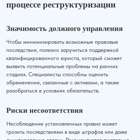
процессе реструктуризации
УПРАВА ТМ групп © Все права защищены. Зарегистрирован товарный зн
Значимость должного управления
Чтобы минимизировать возможные правовые
Услуги
О нас
Контакты
Отзывы
Меню
последствия, полезно заручиться поддержкой
квалифицированного юриста, который сможет
выявить потенциальные проблемы на ранних
стадиях. Специалисты способны оценить
обременения, связанные с активами, а также
разобраться в условиях обязательств.
Риски несоответствия
Несоблюдение установленных правил может
грозить последствиями в виде штрафов или даже
аннулирования сделки. Рекомендуется тщательно