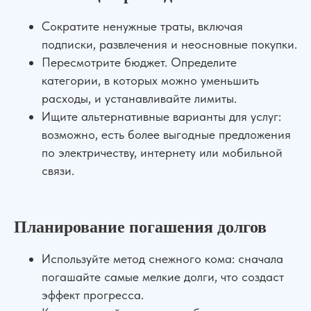
Сократите ненужные траты, включая
подписки, развлечения и неосновные покупки.
Пересмотрите бюджет. Определите
категории, в которых можно уменьшить
Сильная юридическая компания в
расходы, и устанавливайте лимиты.
России
Ищите альтернативные варианты для услуг:
+7 (961) 304-06-60
возможно, есть более выгодные предложения
по электричеству, интернету или мобильной
связи.
УСЛУГИ
Банкротство
Для Бизнеса
Планирование погашения долгов
АвтоЮрист
Экспертизы
Семейные дела
Используйте метод снежного кома: сначала
погашайте самые мелкие долги, что создаст
ДЛЯ КЛИЕНТОВ
эффект прогресса.
О компании
Отзывы