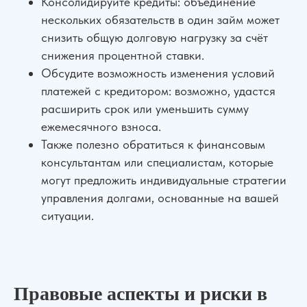
Консолидируйте кредиты: объединение
Прайс лист
Блог
нескольких обязательств в один займ может
Специалисты
Вакансии
снизить общую долговую нагрузку за счёт
Наши дела
Контакты
снижения процентной ставки.
Галерея
Обсудите возможность изменения условий
платежей с кредитором: возможно, удастся
НАШИ ОФИСЫ
расширить срок или уменьшить сумму
г. Ростов-на-Дону, ул. Красноармейская 141/128
ежемесячного взноса.
г. Краснодар, ул. Северная, 476
Также полезно обратиться к финансовым
г. Москва,
ул. Пролетарский пр., 21/24
консультантам или специалистам, которые
г. Шахты, ул. Советская, д.279, оф 10
могут предложить индивидуальные стратегии
Бесплатная консультация
Показать все офисы
управления долгами, основанные на вашей
ситуации.
Консультация по телефону
Карта сайта
Политика конфиденциальности
Написать в WhatsApp
Согласие на обработку персональных данных
Пользовательское соглашение
Адрес нашего офиса
ООО «УПРАВА» | ИНН 6155077060 | ОГРН 1176196020197
Правовые аспекты и риски в