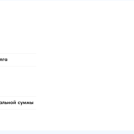
лга
мальной суммы