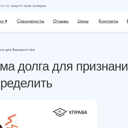
и по защите прав граждан.
и ▾
Специалисты
Отзывы
Цены
Контакты
ма для банкротства
а долга для признания
пределить