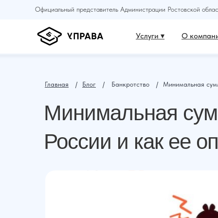
Официальный представитель Администрации Ростовской област
Услуги ▾
О компани
Главная
⠀ /⠀
Блог
⠀ /⠀ Банкротство⠀ /⠀Минимальная сум
Минимальная сумм
России и как ее о