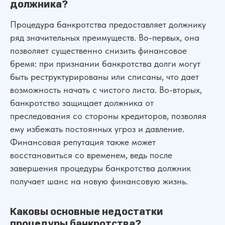
должника?
Процедура банкротства предоставляет должнику
ряд значительных преимуществ. Во-первых, она
позволяет существенно снизить финансовое
бремя: при признании банкротства долги могут
быть реструктурированы или списаны, что дает
возможность начать с чистого листа. Во-вторых,
банкротство защищает должника от
Сильная юридическая компания в
преследования со стороны кредиторов, позволяя
России
ему избежать постоянных угроз и давление.
+7 (961) 304-06-60
Финансовая репутация также может
восстановиться со временем, ведь после
завершения процедуры банкротства должник
получает шанс на новую финансовую жизнь.
УСЛУГИ
Банкротство
Для Бизнеса
Каковы основные недостатки
АвтоЮрист
Экспертизы
процедуры банкротства?
Семейные дела