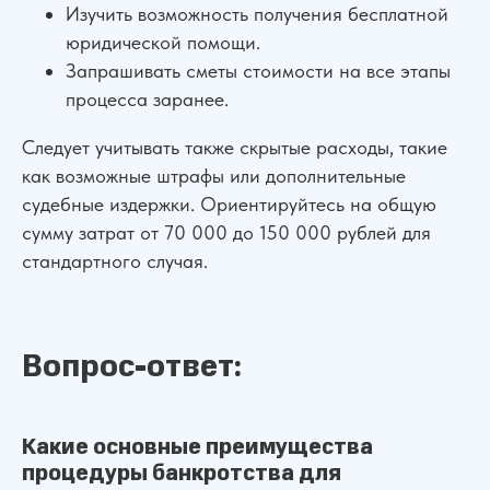
Изучить возможность получения бесплатной
юридической помощи.
Запрашивать сметы стоимости на все этапы
процесса заранее.
Следует учитывать также скрытые расходы, такие
как возможные штрафы или дополнительные
Сколько
реально
стоит
судебные издержки. Ориентируйтесь на общую
списание долгов?
сумму затрат от 70 000 до 150 000 рублей для
стандартного случая.
Многие юристы скрывают расходы
на суд, почту и публикации.
Мы — нет.
Честная смета «под ключ» с
точностью до рубля.
Вопрос-ответ:
Посмотреть!
Какие основные преимущества
процедуры банкротства для