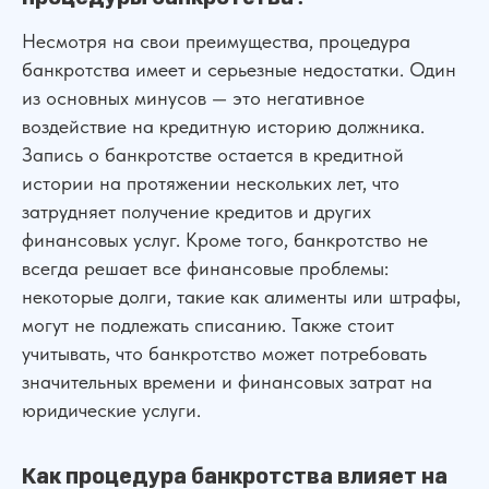
Несмотря на свои преимущества, процедура
ДЛЯ КЛИЕНТОВ
банкротства имеет и серьезные недостатки. Один
О компании
Отзывы
из основных минусов — это негативное
Прайс лист
Блог
воздействие на кредитную историю должника.
Специалисты
Вакансии
Запись о банкротстве остается в кредитной
Наши дела
Контакты
истории на протяжении нескольких лет, что
Галерея
затрудняет получение кредитов и других
финансовых услуг. Кроме того, банкротство не
НАШИ ОФИСЫ
всегда решает все финансовые проблемы:
г. Ростов-на-Дону, ул. Красноармейская 141/128
некоторые долги, такие как алименты или штрафы,
г. Краснодар, ул. Северная, 476
могут не подлежать списанию. Также стоит
г. Москва,
ул. Пролетарский пр., 21/24
учитывать, что банкротство может потребовать
г. Шахты, ул. Советская, д.279, оф 10
значительных времени и финансовых затрат на
Бесплатная консультация
Показать все офисы
юридические услуги.
Консультация по телефону
Карта сайта
Как процедура банкротства влияет на
Политика конфиденциальности