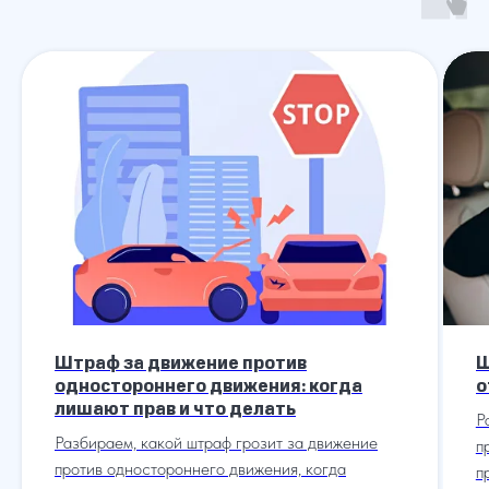
Штраф за движение против
Ш
одностороннего движения: когда
о
лишают прав и что делать
Р
Разбираем, какой штраф грозит за движение
п
против одностороннего движения, когда
п