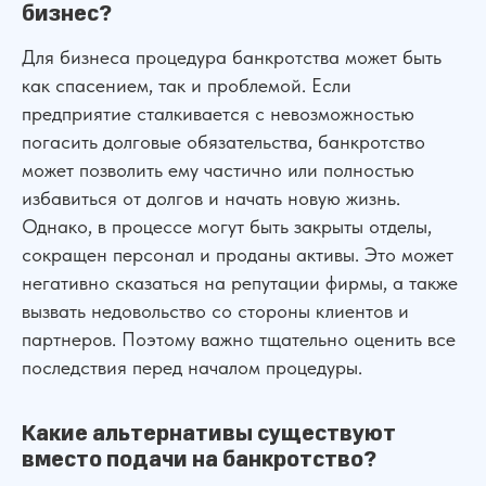
Написать в WhatsApp
бизнес?
Согласие на обработку персональных данных
Пользовательское соглашение
Адрес нашего офиса
Для бизнеса процедура банкротства может быть
ООО «УПРАВА» | ИНН 6155077060 | ОГРН 1176196020197
как спасением, так и проблемой. Если
предприятие сталкивается с невозможностью
УПРАВА ТМ групп © Все права защищены. Зарегистрирован товарный зн
погасить долговые обязательства, банкротство
может позволить ему частично или полностью
избавиться от долгов и начать новую жизнь.
Однако, в процессе могут быть закрыты отделы,
сокращен персонал и проданы активы. Это может
Услуги
О нас
Контакты
Отзывы
Меню
негативно сказаться на репутации фирмы, а также
вызвать недовольство со стороны клиентов и
партнеров. Поэтому важно тщательно оценить все
последствия перед началом процедуры.
Какие альтернативы существуют
вместо подачи на банкротство?