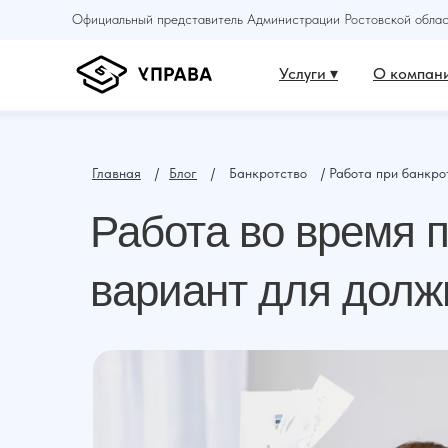
Официальный представитель Администрации Ростовской област
Услуги ▾
О компани
Главная
⠀ /⠀
Блог
⠀ /⠀ Банкротство⠀ / Работа при банкро
Работа во время 
вариант для долж