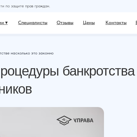
и по защите прав граждан.
и ▾
Специалисты
Отзывы
Цены
Контакты
тстве насколько это законно
процедуры банкротства
ников