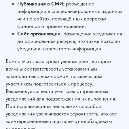
Специалисты
Вакансии
Публикация в СМИ:
размещение
Наши дела
Контакты
информации в специализированных изданиях
Галерея
или на сайтах, посвящённых вопросам
финансов и правоотношений.
НАШИ ОФИСЫ
Сайт организации:
размещение уведомления
г. Ростов-на-Дону, ул. Красноармейская 141/128
на официальном ресурсе, что также позволит
г. Краснодар, ул. Северная, 476
убедиться в открытости информации.
г. Москва,
ул. Пролетарский пр., 21/24
Важно учитывать сроки уведомления, которые
г. Шахты, ул. Советская, д.279, оф 10
должны соответствовать установленным
Бесплатная консультация
Показать все офисы
законодательством нормам, позволяющим
Консультация по телефону
участникам подготовиться к процессу.
Карта сайта
Рекомендуется вести учет всех отправленных
Политика конфиденциальности
Написать в WhatsApp
уведомлений для подтверждения их выполнения.
Согласие на обработку персональных данных
Пользовательское соглашение
При использовании нескольких способов
Адрес нашего офиса
ООО «УПРАВА» | ИНН 6155077060 | ОГРН 1176196020197
уведомления увеличивается вероятность, что все
заинтересованные лица получат необходимую
УПРАВА ТМ групп © Все права защищены. Зарегистрирован товарный зн
информацию.