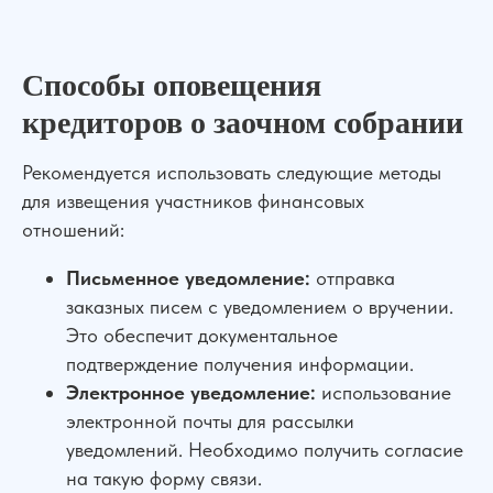
Способы оповещения
Сильная юридическая компания в
кредиторов о заочном собрании
России
+7 (961) 304-06-60
Рекомендуется использовать следующие методы
для извещения участников финансовых
отношений:
УСЛУГИ
Письменное уведомление:
отправка
заказных писем с уведомлением о вручении.
Банкротство
Для Бизнеса
Это обеспечит документальное
АвтоЮрист
Экспертизы
Семейные дела
подтверждение получения информации.
Электронное уведомление:
использование
ДЛЯ КЛИЕНТОВ
электронной почты для рассылки
уведомлений. Необходимо получить согласие
О компании
Отзывы
на такую форму связи.
Прайс лист
Блог