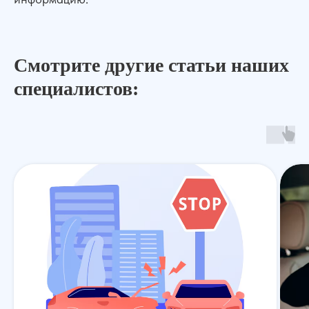
Смотрите другие статьи наших
специалистов:
Услуги
О нас
Контакты
Отзывы
Меню