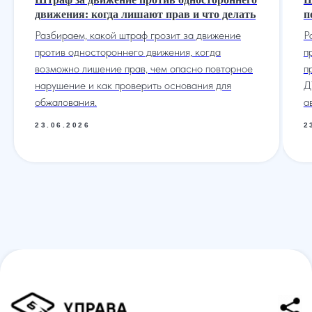
Политика конфиденциальности
движения: когда лишают прав и что делать
п
Написать в WhatsApp
Согласие на обработку персональных данных
Разбираем, какой штраф грозит за движение
Р
Пользовательское соглашение
Адрес нашего офиса
против одностороннего движения, когда
п
ООО «УПРАВА» | ИНН 6155077060 | ОГРН 1176196020197
возможно лишение прав, чем опасно повторное
п
нарушение и как проверить основания для
Д
УПРАВА ТМ групп © Все права защищены. Зарегистрирован товарный зн
обжалования.
а
23.06.2026
2
Услуги
О нас
Контакты
Отзывы
Меню