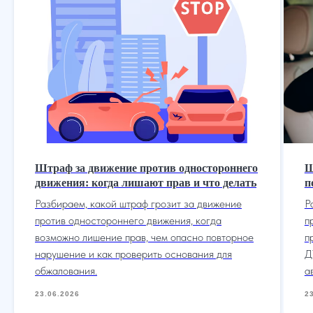
Консультация по телефону
Карта сайта
Политика конфиденциальности
Написать в WhatsApp
Согласие на обработку персональных данных
Пользовательское соглашение
Адрес нашего офиса
ООО «УПРАВА» | ИНН 6155077060 | ОГРН 1176196020197
УПРАВА ТМ групп © Все права защищены. Зарегистрирован товарный зн
Штраф за движение против одностороннего
Ш
движения: когда лишают прав и что делать
п
Разбираем, какой штраф грозит за движение
Р
Услуги
О нас
Контакты
Отзывы
Меню
против одностороннего движения, когда
п
возможно лишение прав, чем опасно повторное
п
нарушение и как проверить основания для
Д
обжалования.
а
23.06.2026
2