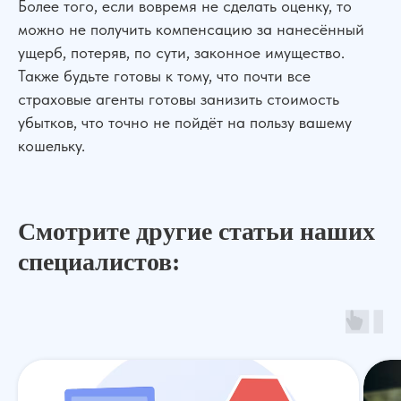
Более того, если вовремя не сделать оценку, то
Банкротство
Для Бизнеса
можно не получить компенсацию за нанесённый
АвтоЮрист
Экспертизы
ущерб, потеряв, по сути, законное имущество.
Семейные дела
Также будьте готовы к тому, что почти все
ДЛЯ КЛИЕНТОВ
страховые агенты готовы занизить стоимость
убытков, что точно не пойдёт на пользу вашему
О компании
Отзывы
кошельку.
Прайс лист
Блог
Специалисты
Вакансии
Наши дела
Контакты
Галерея
Смотрите другие статьи наших
НАШИ ОФИСЫ
специалистов:
г. Ростов-на-Дону, ул. Красноармейская 141/128
г. Краснодар, ул. Северная, 476
г. Москва,
ул. Пролетарский пр., 21/24
г. Шахты, ул. Советская, д.279, оф 10
Бесплатная консультация
Показать все офисы