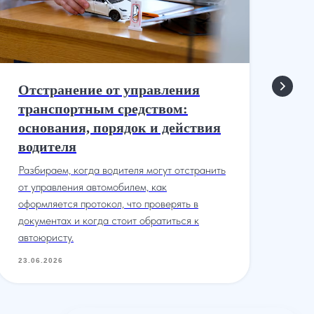
Отстранение от управления
Ли
транспортным средством:
вр
основания, порядок и действия
Ко
водителя
лиш
лег
Разбираем, когда водителя могут отстранить
как
от управления автомобилем, как
как
оформляется протокол, что проверять в
документах и когда стоит обратиться к
23.
автоюристу.
23.06.2026