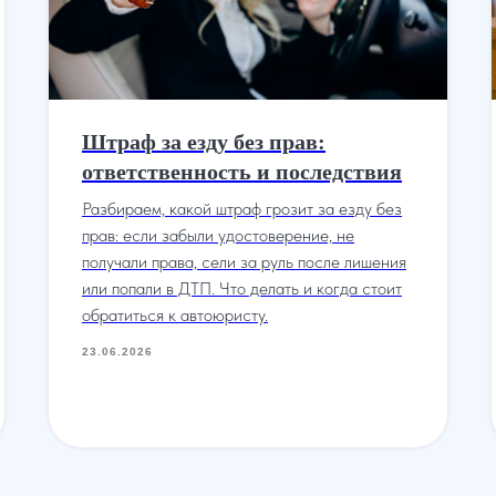
Штраф за езду без прав:
ответственность и последствия
Разбираем, какой штраф грозит за езду без
прав: если забыли удостоверение, не
получали права, сели за руль после лишения
или попали в ДТП. Что делать и когда стоит
обратиться к автоюристу.
23.06.2026