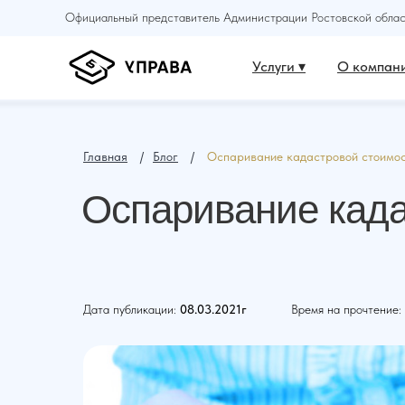
Официальный представитель Администрации Ростовской област
Услуги ▾
О компани
Главная
⠀ /⠀
Блог
⠀ /⠀
Оспаривание кадастровой стоимо
Оспаривание када
Дата публикации:
08.03.2021г
Время на прочтение: