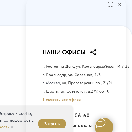
НАШИ ОФИСЫ
г. Ростов-на-Дону, ул. Красноармейская 141/128
г. Краснодар, ул. Северная, 476
г. Москва,
ул. Пролетарский пр., 21/24
г. Шахты, ул. Советская, д.279, оф 10
Показать все офисы
етрику и cookie,
+7 (961) 304-06-60
ы соглашаетесь с
Закрыть
uprava-ro@yandex.ru
ности
и