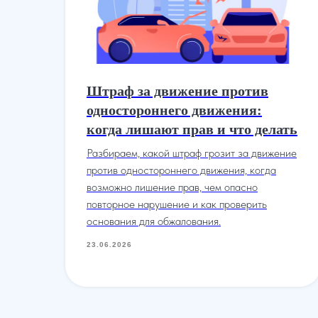
Штраф за движение против
одностороннего движения:
когда лишают прав и что делать
ие
Разбираем, какой штраф грозит за движение
против одностороннего движения, когда
возможно лишение прав, чем опасно
повторное нарушение и как проверить
основания для обжалования.
23.06.2026