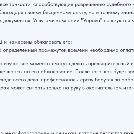
все тонкости, способствующие разрешению судебного ко
 благодаря своему бесценному опыту, но и точному знан
документах. Услугами компании "Управа" пользуются м
 и намерены обжаловать его;
за определенный промежуток времени необходимо оплат
о изучат все моменты смогут сделать предварительный в
е шансы на его обжалование. После того, как будет за
оде всего дела, профессионалы сразу берутся за работ
рая может сыграть только на руку в окончательном итог
оценку фотографиям и снимкам, которые делаются техн