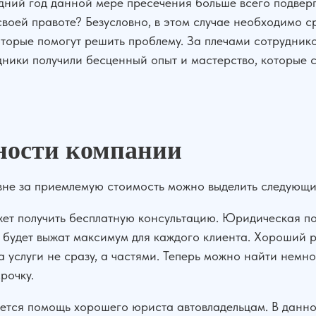
ний год данной мере пресечения больше всего подверга
своей правоте? Безусловно, в этом случае необходимо с
торые помогут решить проблему. За плечами сотрудник
удники получили бесценный опыт и мастерство, которые 
ности компании
вне за приемлемую стоимость можно выделить следующ
ет получить бесплатную консультацию. Юридическая по
и будет выжат максимум для каждого клиента. Хороший р
за услуги не сразу, а частями. Теперь можно найти нем
рочку.
ется помощь хорошего юриста автовладельцам. В данн