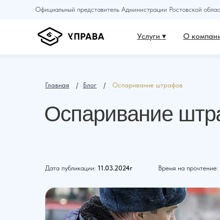
Официальный представитель Администрации Ростовской област
Услуги ▾
О компани
Главная
⠀ /⠀
Блог
⠀ /⠀
Оспаривание штрафов
Оспаривание штр
Дата публикации:
11.03.2024г
Время на прочтение: