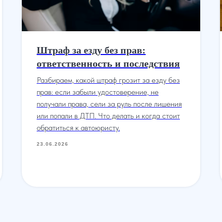
Штраф за езду без прав:
ответственность и последствия
Разбираем, какой штраф грозит за езду без
прав: если забыли удостоверение, не
получали права, сели за руль после лишения
или попали в ДТП. Что делать и когда стоит
обратиться к автоюристу.
23.06.2026