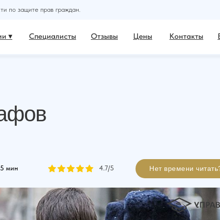
и по защите прав граждан.
и ▾
Специалисты
Отзывы
Цены
Контакты
афов
5 мин
4.7
/5
Нет времени читать