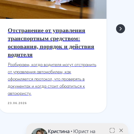
Отстранение от управления
Ли
транспортным средством:
вр
основания, порядок и действия
Ко
водителя
лиш
лег
Разбираем, когда водителя могут отстранить
как
от управления автомобилем, как
как
оформляется протокол, что проверять в
документах и когда стоит обратиться к
23.
автоюристу.
23.06.2026