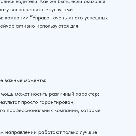
лись водители. Как же быть, если оказался
разу воспользоваться услугами
ов компании "Управа" очень много успешных
сейчас активно используются для
ие важные моменты:
мощь может носить различный характер;
езультат просто гарантирован;
ного профессиональных компаний, которые
ом направлении работают только лучшие