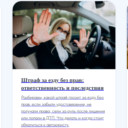
Штраф за езду без прав:
ответственность и последствия
Разбираем, какой штраф грозит за езду без
прав: если забыли удостоверение, не
получали права, сели за руль после лишения
или попали в ДТП. Что делать и когда стоит
обратиться к автоюристу.