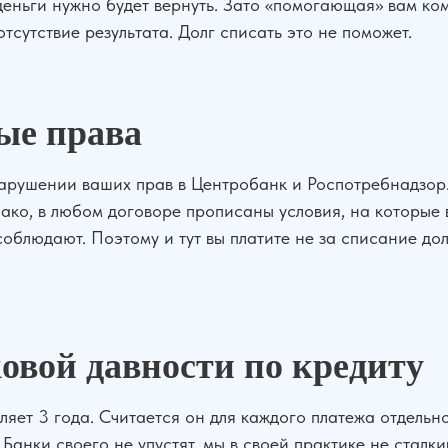
г деньги нужно будет вернуть. Зато «помогающая» вам к
отсутствие результата. Долг списать это не поможет.
ые права
арушении ваших прав в Центробанк и Роспотребнадзор
ако, в любом договоре прописаны условия, на которые
соблюдают. Поэтому и тут вы платите не за списание дол
овой давности по кредиту
ляет 3 года. Считается он для каждого платежа отдельн
 Банки своего не упустят, мы в своей практике не сталк