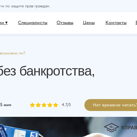
и по защите прав граждан.
и ▾
Специалисты
Отзывы
Цены
Контакты
 возможно ли?
ез банкротства,
5 мин
4.7
/5
Нет времени читать