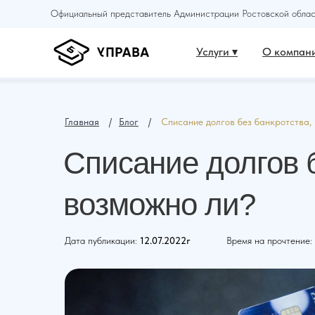
Официальный представитель Администрации Ростовской област
Услуги ▾
О компани
Главная
⠀ /⠀
Блог
⠀ /⠀
Списание долгов без банкротства,
Списание долгов б
возможно ли?
Дата публикации:
12.07.2022г
Время на прочтение: