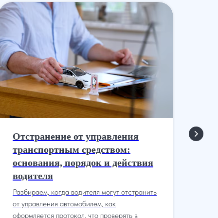
Отстранение от управления
Ли
транспортным средством:
вр
основания, порядок и действия
Ко
водителя
лиш
лег
Разбираем, когда водителя могут отстранить
как
от управления автомобилем, как
как
оформляется протокол, что проверять в