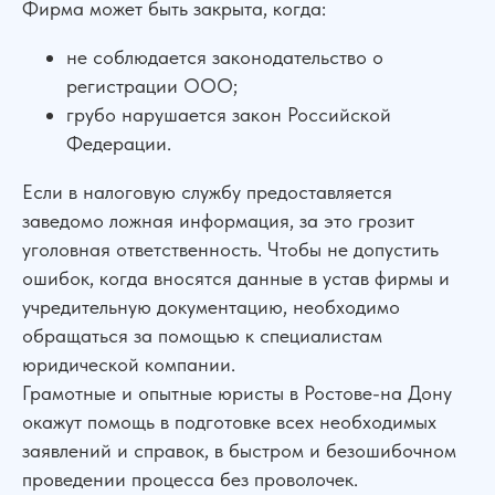
Фирма может быть закрыта, когда:
не соблюдается законодательство о
регистрации ООО;
грубо нарушается закон Российской
Федерации.
Сильная юридическая компания в
России
Если в налоговую службу предоставляется
+7 (961) 304-06-60
заведомо ложная информация, за это грозит
уголовная ответственность. Чтобы не допустить
ошибок, когда вносятся данные в устав фирмы и
учредительную документацию, необходимо
УСЛУГИ
обращаться за помощью к специалистам
юридической компании.
Банкротство
Для Бизнеса
Грамотные и опытные юристы в Ростове-на Дону
АвтоЮрист
Экспертизы
окажут помощь в подготовке всех необходимых
Семейные дела
заявлений и справок, в быстром и безошибочном
ДЛЯ КЛИЕНТОВ
проведении процесса без проволочек.