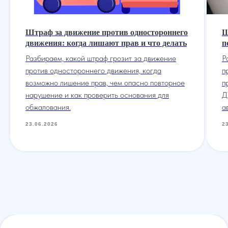
УПРАВА ТМ групп © Все права защищены. Зарегистрирован товарный зн
Штраф за движение против одностороннего
Ш
движения: когда лишают прав и что делать
п
Разбираем, какой штраф грозит за движение
Р
против одностороннего движения, когда
п
возможно лишение прав, чем опасно повторное
п
Услуги
О нас
Контакты
Отзывы
Меню
нарушение и как проверить основания для
Д
обжалования.
а
23.06.2026
2