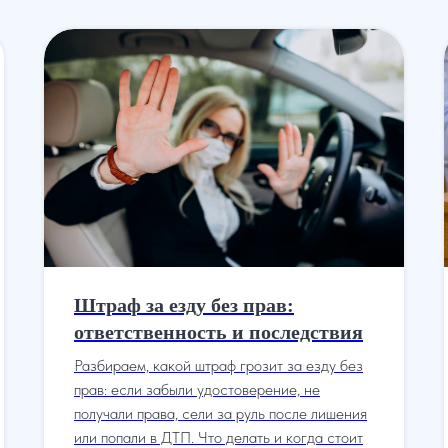
Штраф за езду без прав:
ответственность и последствия
Разбираем, какой штраф грозит за езду без
прав: если забыли удостоверение, не
получали права, сели за руль после лишения
или попали в ДТП. Что делать и когда стоит