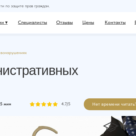
и по защите прав граждан.
и ▾
Специалисты
Отзывы
Цены
Контакты
авонарушениях
нистративных
5 мин
4.7
/5
Нет времени читать