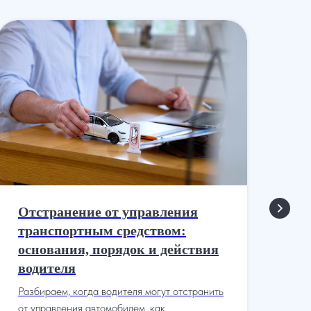
Отстранение от управления
Ли
транспортным средством:
вр
основания, порядок и действия
Ко
водителя
лиш
лег
Разбираем, когда водителя могут отстранить
как
от управления автомобилем, как