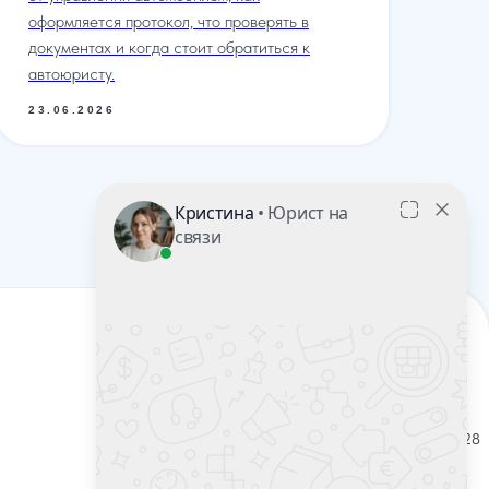
как
оформляется протокол, что проверять в
документах и когда стоит обратиться к
23
автоюристу.
23.06.2026
НАШИ ОФИСЫ
г. Ростов-на-Дону, ул. Красноармейская 141/128
г. Краснодар, ул. Северная, 476