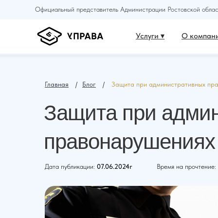
Официальный представитель Администрации Ростовской област
Услуги ▾
О компани
Главная
⠀ /⠀
Блог
⠀ /⠀
Защита при административных пр
Защита при адми
правонарушениях
Дата публикации:
07.06.2024г
Время на прочтение: