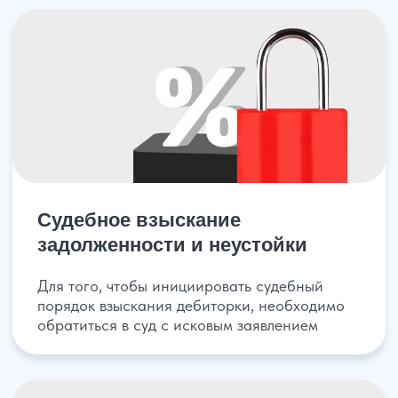
У вас есть решение суда о взыскании
задолженности, вступившее в законную силу,
но решение должником не исполняется
Получи анализ своего
должника на возможность
взыскания денег!
Просто заполните форму и мы
проконсультируем вас, по
обслуживанию вашей организации
+7