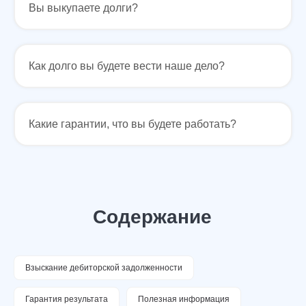
Вы выкупаете долги?
УСЛУГИ
Как долго вы будете вести наше дело?
Банкротство
Для Бизнеса
АвтоЮрист
Экспертизы
Семейные дела
Какие гарантии, что вы будете работать?
ДЛЯ КЛИЕНТОВ
О компании
Отзывы
Прайс лист
Блог
Специалисты
Вакансии
Наши дела
Контакты
Галерея
НАШИ ОФИСЫ
Взыскание дебиторской задолженности
г. Ростов-на-Дону, ул. Красноармейская 141/128
Гарантия результата
Полезная информация
г. Краснодар, ул. Северная, 476