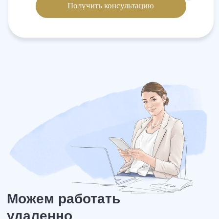
Мы специализируемся на этих
вопросах, берем большую часть
оплаты по результату, имеем
требуемые административные
ресурсы.
Узнайте варианты решения вашей
ситуации на бесплатной консультации
Получить консультацию
ТОП 7
входим в 7% юридических компаний
страны по численности сотрудников