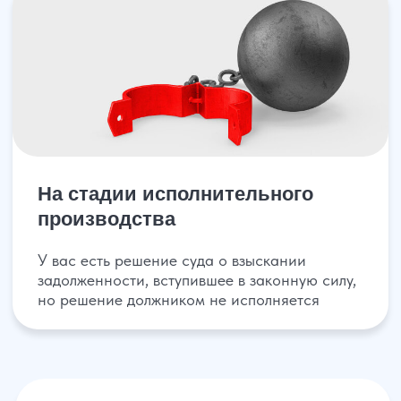
Получить консультацию
Можем работать
удаленно
Для ускорения процесса и экономии
вашего времени мы создали инструменты
позволяющие оказывать услуги удаленно
(онлайн). Так вы можете решить свои
проблемы не выходя из дома!