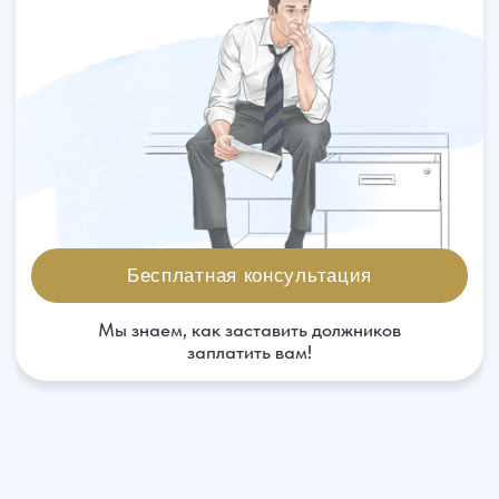
Бесплатная консультация
Мы знаем, как заставить должников
заплатить вам!
Пора платить по счетам
В любой компании рано или поздно возникает
потребность в решении проблемы дебиторской
задолженности. Как быть, если приставы
бездействуют? Что делать, если контрагент
начинает уклоняться от исполнения своих
обязательств? Как заставить исполнительные
органы принять меры? По статистике, более
80% контрагентов либо стараются затянуть
выплаты, либо пытаются избежать исполнения
своих обязательств.
В такой ситуации следует принять
решительные действия для защиты своих