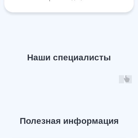
У Вас остались вопросы?
Задайте их нашему специалисту и
получите ответ в течение 15 минут!
+7
Жду звонка
Нажимая «Жду звонка», я даю согласие на обработку своих
персональных данных и принимаю пользовательское соглашение
Или свяжитесь с нами через мессенджер: