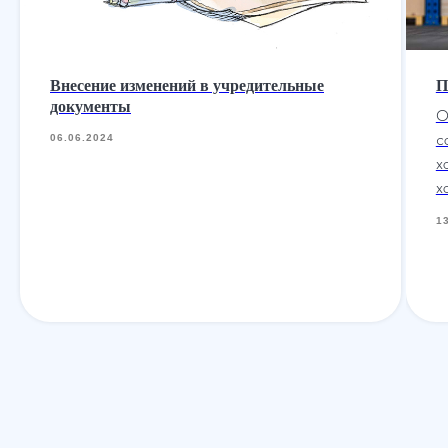
Внесение изменений в учредительные
П
документы
О
с
06.06.2024
х
х
1