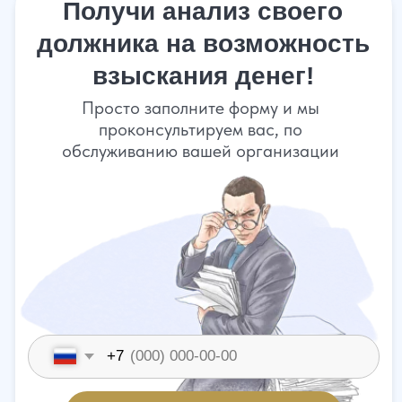
Мы все делаем за вас "ПОД КЛЮЧ"
Консультация по телефону
Поможем взыскать долги
с гарантией результата
4 причины, почему мы
вам нужны:
1. У вас не получается взыскать долг.
2. Вы не профессионал в этом деле.
3. У вас не хватает ресурсов для
выявления имущества должника.
4. Приставы не дорабатывают.
Почему именно мы?