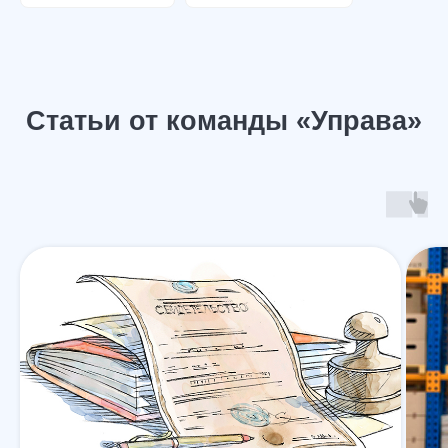
г. Москва,
ул. Пролетарский пр., 21/24
г. Шахты, ул. Советская, д.279, оф 10
Бесплатная консультация
Показать все офисы
Консультация по телефону
Карта сайта
Политика конфиденциальности
Написать в WhatsApp
Согласие на обработку персональных данных
Пользовательское соглашение
Адрес нашего офиса
ООО «УПРАВА» | ИНН 6155077060 | ОГРН 1176196020197
УПРАВА ТМ групп © Все права защищены. Зарегистрирован товарный зн
Услуги
О нас
Контакты
Отзывы
Меню