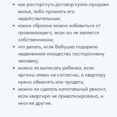
Мы оказываем квалифицированную
юридическую помощь, касающуюся жилищных
споров в Москве. Вы также можете провести
сделку с недвижимостью, практически не
принимая в ней участия. Наши юристы
сделают большую часть работы:
проведут переговоры;
проанализируют правоустанавливающие
документы;
проверят добросовестность сделки,
юридическую историю недвижимости;
быстро соберут пакет необходимой
документации;
оценят вероятные риски, выявят
скрытые проблемы, и многое другое.
Если жилищная сделка заключена
недобросовестными методами, то лишь
опытные юристы помогут признать ее
недействительной.