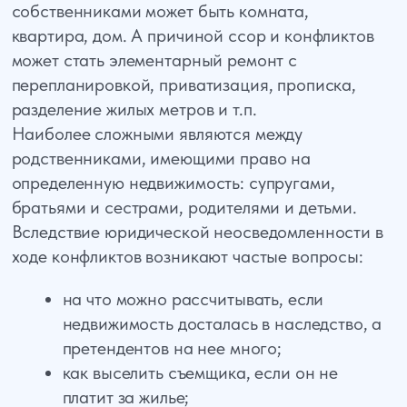
органы опеки не согласны, а квартиру
нужно обменять или продать;
можно ли сделать капитальный ремонт,
если квартира не приватизирована, и
многие другие.
Зачем нужен жилищный юрист
Собственник жилья может спорить не только с
частными лицами, но и с управляющей
компанией, а также с органами власти любого
уровня. В любой ситуации лишь грамотный
юрист сможет оказать всестороннюю правовую
услугу. В его профессиональную компетенцию
входят следующие темы:
разделение лицевого счета;
узаконивание перепланировки или
самостроя;
перерасчет платежей за коммунальные
услуги;
приватизация недвижимости;
реальное выделение доли недвижимости;