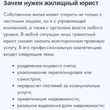
Почему лучше работать
с нами
Наша задача – добросовестное
разрешение спора по вопросам
недвижимости. В отличие от риэлтерских
агентств, мы адекватно оцениваем
ликвидность объекта и не заинтересованы
в сроках и стоимости сделки.
Разобравшись в деталях жилищного
спора, мы расскажем собственнику
о дальнейших перспективах
использования его жилья.
Если потребуется помощь адвоката,
то мы честно предскажем исход
дела, поможем в суде.
Сопроводим куплю-продажу вашего
жилья в банке, агентстве
недвижимости.
Обратившись к нам при возникновении
жилищного спора, вы можете быть
уверены в объективном и справедливом
его решении.
Мы оказываем следующие услуги: