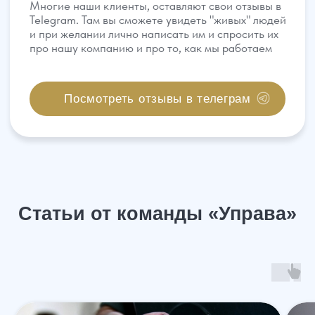
НАШИ ОФИСЫ
г. Ростов-на-Дону, ул. Красноармейская 141/128
г. Краснодар, ул. Северная, 476
г. Москва,
ул. Пролетарский пр., 21/24
г. Шахты, ул. Советская, д.279, оф 10
Бесплатная консультация
Показать все офисы
Консультация по телефону
Карта сайта
Политика конфиденциальности
Написать в WhatsApp
Согласие на обработку персональных данных
Пользовательское соглашение
Адрес нашего офиса
ООО «УПРАВА» | ИНН 6155077060 | ОГРН 1176196020197
УПРАВА ТМ групп © Все права защищены. Зарегистрирован товарный зн