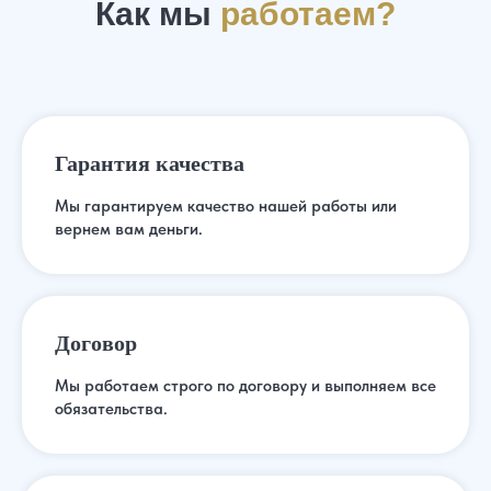
Как мы
работаем?
Гарантия качества
Мы гарантируем качество нашей работы или
вернем вам деньги.
Договор
Жилищный вопрос портит не только москвичей.
Споры из-за него возникают в любом
Мы работаем строго по договору и выполняем все
населенном пункте, вне зависимости от его
обязательства.
масштабов. Предметом разногласий между
собственниками может быть комната,
квартира, дом. А причиной ссор и конфликтов
может стать элементарный ремонт с