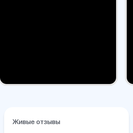
Сильная юридическая компания в
России
+7 (961) 304-06-60
УСЛУГИ
Банкротство
Для Бизнеса
АвтоЮрист
Экспертизы
Семейные дела
ДЛЯ КЛИЕНТОВ
О компании
Отзывы
Прайс лист
Блог
Специалисты
Вакансии
Наши дела
Контакты
Галерея