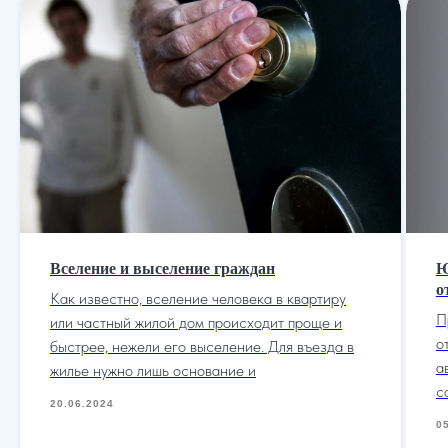
Услуги
О нас
Контакты
Отзывы
Меню
Вселение и выселение граждан
Ю
о
Как известно, вселение человека в квартиру
П
или частный жилой дом происходит проще и
о
быстрее, нежели его выселение. Для въезда в
а
жилье нужно лишь основание и
с
20.06.2024
0