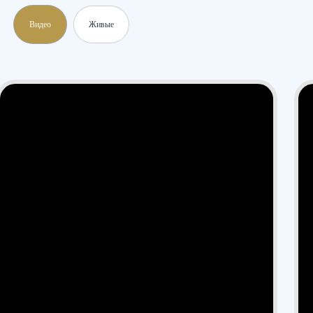
Нажимая «Жду звонка», я даю согласие на обработку своих
персональных данных и принимаю пользовательское соглашение
Видео
Живые
Или свяжитесь с нами через мессенджер:
Смотреть все статьи →