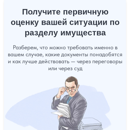
Показать все офисы
Карта сайта
Политика конфиденциальности
Согласие на обработку персональных данных
Пользовательское соглашение
ООО «УПРАВА» | ИНН 6155077060 | ОГРН 1176196020197
УПРАВА ТМ групп © Все права защищены. Зарегистрирован товарный зн