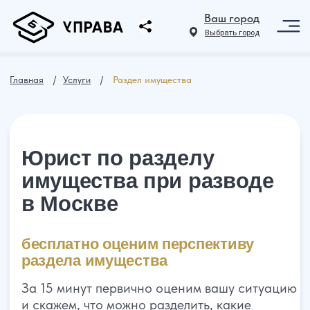
Ваш город
Выбрать город
Главная
⠀ /⠀
Услуги
⠀ /⠀
Раздел имущества
Юрист по разделу
имущества при разводе
в Москве
бесплатно оценим перспективу
раздела имущества
За 15 минут первично оценим вашу ситуацию
и скажем, что можно разделить, какие
документы понадобятся, можно ли
претендовать на большую долю и что
выгоднее в вашем случае: соглашение или
иск в суд.