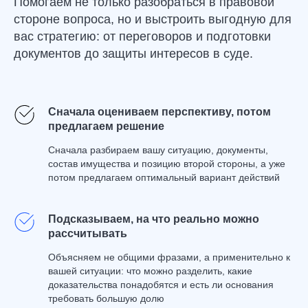
Помогаем не только разобраться в правовой
стороне вопроса, но и выстроить выгодную для
вас стратегию: от переговоров и подготовки
Опыт работы
документов до защиты интересов в суде.
Уже более 14 лет мы ведем
семейные дела
Сначала оцениваем перспективу, потом
предлагаем решение
Сначала разбираем вашу ситуацию, документы,
состав имущества и позицию второй стороны, а уже
потом предлагаем оптимальный вариант действий
Как проходит работа по
разделу имущества
Подсказываем, на что реально можно
рассчитывать
01
Изучаем ситуацию и
Объясняем не общими фразами, а применительно к
документы
вашей ситуации: что можно разделить, какие
Разбираем, какое имущество есть у
доказательства понадобятся и есть ли основания
супругов, когда и на какие средства оно
требовать большую долю
приобреталось, на кого оформлено и какие