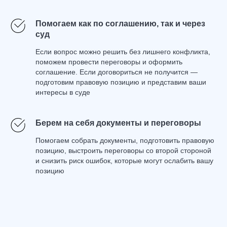
документы понадобятся для защиты вашей
позиции
Помогаем как по соглашению, так и через
суд
02
Готовим стратегию и
оцениваем перспективу
Если вопрос можно решить без лишнего конфликта,
Определяем, что реально можно
поможем провести переговоры и оформить
разделить, есть ли основания требовать
соглашение. Если договориться не получится —
большую долю, когда выгоднее
подготовим правовую позицию и представим ваши
договариваться, а когда лучше сразу
интересы в суде
готовить иск в суд
03
Сопровождаем переговоры
Берем на себя документы и переговоры
или судебный спор
Помогаем собрать документы, подготовить правовую
Помогаем провести переговоры,
позицию, выстроить переговоры со второй стороной
подготовить соглашение или берем на себя
и снизить риск ошибок, которые могут ослабить вашу
подготовку документов, ведение дела и
позицию
защиту ваших интересов в суде