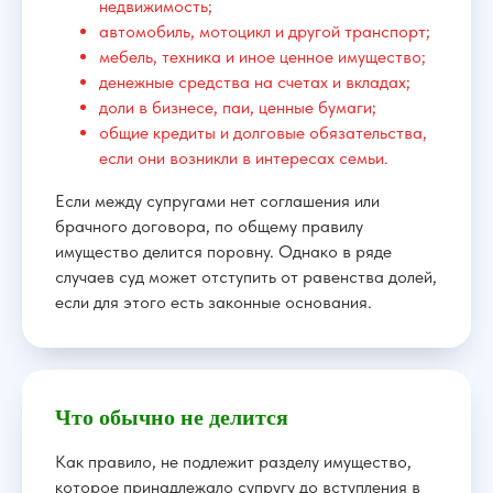
недвижимость;
автомобиль, мотоцикл и другой транспорт;
+7
мебель, техника и иное ценное имущество;
денежные средства на счетах и вкладах;
Получить бесплатную оценку
доли в бизнесе, паи, ценные бумаги;
общие кредиты и долговые обязательства,
если они возникли в интересах семьи.
Если между супругами нет соглашения или
брачного договора, по общему правилу
Наши специалисты
имущество делится поровну. Однако в ряде
случаев суд может отступить от равенства долей,
если для этого есть законные основания.
Отзывы наших клиентов
Что обычно не делится
Как правило, не подлежит разделу имущество,
которое принадлежало супругу до вступления в