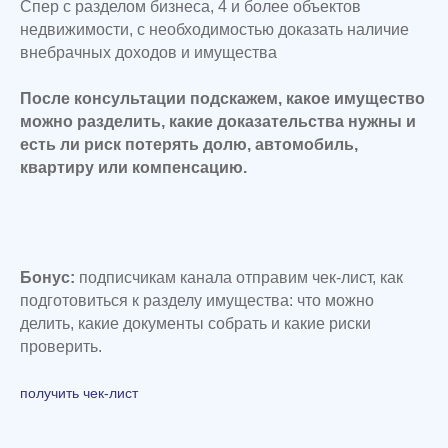
Спер с разделом бизнеса, 4 и более объектов
недвижимости, с необходимостью доказать наличие
внебрачных доходов и имущества
После консультации подскажем, какое имущество
можно разделить, какие доказательства нужны и
есть ли риск потерять долю, автомобиль,
квартиру или компенсацию.
Каждая ситуация по разделу имущества
индивидуальна. Имеет значение не только
то, когда имущество приобретено, но и за
какие средства, на кого оно оформлено,
были ли вложения второго супруга, есть ли
Бонус:
подписчикам канала отправим чек-лист, как
дети, ипотека, кредиты или брачный договор.
Поэтому перед переговорами или
подготовиться к разделу имущества: что можно
обращением в суд важно заранее понять, что
делить, какие документы собрать и какие риски
действительно подлежит разделу именно в
проверить.
вашем случае и на какую долю можно
рассчитывать.
получить чек-лист
На первичной консультации разберем вашу
ситуацию и подскажем, как лучше
действовать именно в вашем случае.