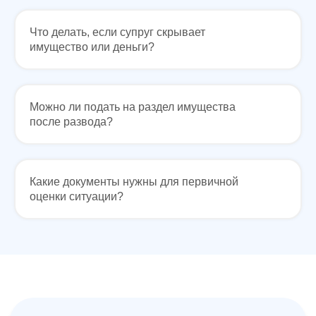
УСЛУГИ
Что делать, если супруг скрывает
Банкротство
Для Бизнеса
имущество или деньги?
АвтоЮрист
Экспертизы
Семейные дела
ДЛЯ КЛИЕНТОВ
Можно ли подать на раздел имущества
после развода?
О компании
Отзывы
Прайс лист
Блог
Специалисты
Вакансии
Наши дела
Контакты
Какие документы нужны для первичной
Галерея
оценки ситуации?
НАШИ ОФИСЫ
Смотреть все статьи →
г. Ростов-на-Дону, ул. Красноармейская 141/128
г. Краснодар, ул. Северная, 476
г. Москва,
ул. Пролетарский пр., 21/24
г. Шахты, ул. Советская, д.279, оф 10