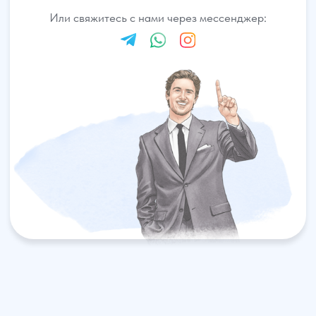
АвтоЮрист
Экспертизы
Семейные дела
ДЛЯ КЛИЕНТОВ
О компании
Отзывы
Прайс лист
Блог
Специалисты
Вакансии
Наши дела
Контакты
Галерея
НАШИ ОФИСЫ
г. Ростов-на-Дону, ул. Красноармейская 141/128
г. Краснодар, ул. Северная, 476
г. Москва,
ул. Пролетарский пр., 21/24
г. Шахты, ул. Советская, д.279, оф 10
Бесплатная консультация
Показать все офисы
Консультация по телефону