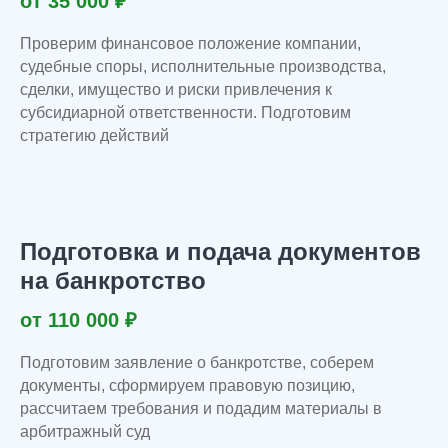
от 35 000 ₽
Проверим финансовое положение компании,
судебные споры, исполнительные производства,
сделки, имущество и риски привлечения к
субсидиарной ответственности. Подготовим
стратегию действий
Выберите услугу
Мы оказываем услуги по 5 основным
направлениям, в которых разбираемся
Подготовка и подача документов
на 100%. Опыт по данным
на банкротство
направлениям услуг сформирован на
протяжении более чем 15 лет и на
от 110 000 ₽
основе несколько тысяч практических
дел, которые мы вели для наших
клиентов.
Подготовим заявление о банкротстве, соберем
документы, сформируем правовую позицию,
рассчитаем требования и подадим материалы в
арбитражный суд