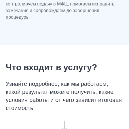
дача, доли, сделки с имуществом, бизнес, ИП,
контролируем подачу в МФЦ, помогаем исправить
крупные долги
замечания и сопровождаем до завершения
Что входит:
процедуры
ведение процедуры
под ключ;
сумма долга не ограничена;
анализ рисков по имуществу и сделкам;
защита имущества, жилья и дохода;
работа с приставами, судом, арестами и
удержаниями;
расходы на процедуру уже включены;
Что входит в услугу?
сопровождение после завершения процедуры;
гарантии предусмотрены в договоре;
Узнайте подробнее, как мы работаем,
возможен старт без предоплаты
какой результат можете получить, какие
Получить точный расчет
условия работы и от чего зависит итоговая
стоимость