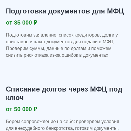
Что входит:
ведение процедуры
под ключ;
Подготовка документов для МФЦ
подготовка и подача заявления в суд;
от 35 000 ₽
работа с финансовым управляющим;
работа с приставами и судом;
Подготовим заявление, список кредиторов, долги у
защита единственного жилья и дохода;
приставов и пакет документов для подачи в МФЦ.
расходы на процедуру уже включены;
Проверим суммы, данные по долгам и поможем
сопровождение после завершения процедуры;
снизить риск отказа из-за ошибок в документах
гарантии предусмотрены в договоре;
начинаем работать без предоплаты
Выбрать этот тариф
Списание долгов через МФЦ под
ключ
Защита имущества
от 220 000 ₽
/ под ключ
от 50 000 ₽
-в том числе расходы на процедуру —
45 000 ₽
-рассрочка от 12 000 в мес.
Берем сопровождение на себя: проверяем условия
Для сложных дел где есть: ипотека, автомобиль,
для внесудебного банкротства, готовим документы,