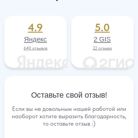
Пользовательское соглашение
Адрес нашего офиса
ООО «УПРАВА» | ИНН 6155077060 | ОГРН 1176196020197
УПРАВА ТМ групп © Все права защищены. Зарегистрирован товарный зн
Услуги
О нас
Контакты
Отзывы
Меню