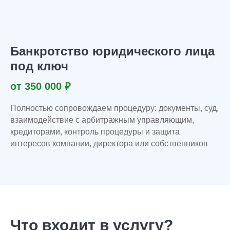
Рейтинги независимых
Банкротство юридического лица
сервисов
под ключ
от 350 000 ₽
4.9
5.0
Полностью сопровождаем процедуру: документы, суд,
Яндекс
2 GIS
взаимодействие с арбитражным управляющим,
640 отзывов
22 отзыва
кредиторами, контроль процедуры и защита
интересов компании, директора или собственников
Оставьте свой отзыв!
Если вы не довольным нашей работой или
наоборот хотите выразить благодарность,
то оставьте отзыв :)
Что входит в услугу?