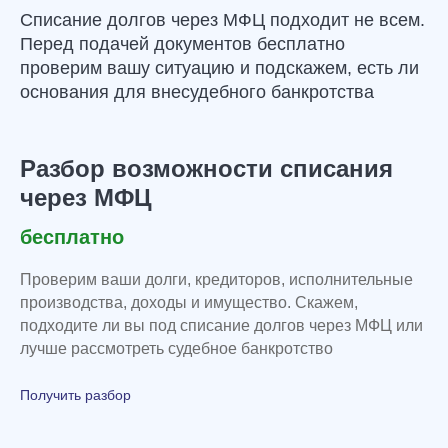
ведение процедуры
под ключ;
Списание долгов через МФЦ подходит не всем.
подготовка и подача заявления;
Перед подачей документов бесплатно
сопровождение до завершения дела;
проверим вашу ситуацию и подскажем, есть ли
защита единственного жилья и дохода;
основания для внесудебного банкротства
расходы на процедуру уже включены;
гарантии предусмотрены в договоре;
начинаем работать без предоплаты
Разбор возможности списания
Выбрать базовый тариф
через МФЦ
бесплатно
Стандарт
Проверим ваши долги, кредиторов, исполнительные
выбирают чаще всего
производства, доходы и имущество. Скажем,
185 000 ₽
/ под ключ
подходите ли вы под списание долгов через МФЦ или
-в том числе расходы на процедуру —
45 000 ₽
лучше рассмотреть судебное банкротство
-рассрочка от 10 000 в мес.
Для большинства клиентов: несколько кредиторов,
Получить разбор
приставы, аресты, удержания с зарплаты, долг до 1
500 000 ₽