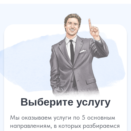
Сильная юридическая компания в
России
+7 (961) 304-06-60
УСЛУГИ
Банкротство
Для Бизнеса
АвтоЮрист
Экспертизы
Семейные дела