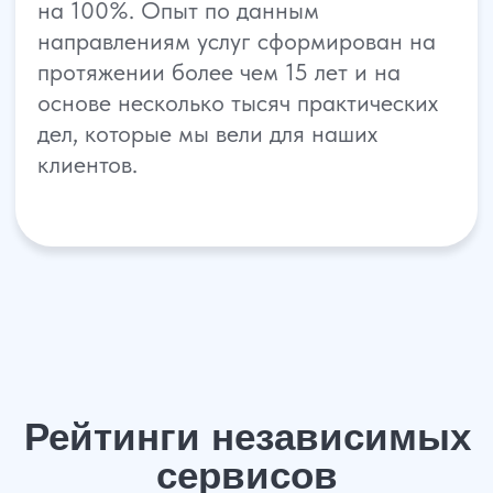
ДЛЯ КЛИЕНТОВ
О компании
Отзывы
Прайс лист
Блог
Специалисты
Вакансии
Наши дела
Контакты
Галерея
НАШИ ОФИСЫ
г. Ростов-на-Дону, ул. Красноармейская 141/128
г. Краснодар, ул. Северная, 476
г. Москва,
ул. Пролетарский пр., 21/24
г. Шахты, ул. Советская, д.279, оф 10
Бесплатная консультация
Показать все офисы
Консультация по телефону
Карта сайта
Политика конфиденциальности
Написать в WhatsApp
Согласие на обработку персональных данных