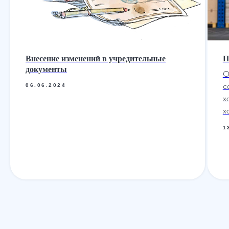
Внесение изменений в учредительные
П
документы
О
с
06.06.2024
х
х
1