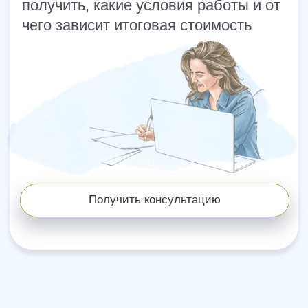
Сильная юридическая компания в
России
+7 (961) 304-06-60
УСЛУГИ
Банкротство
Для Бизнеса
АвтоЮрист
Экспертизы
Семейные дела
ДЛЯ КЛИЕНТОВ
О компании
Отзывы
Прайс лист
Блог
Специалисты
Вакансии
Наши дела
Контакты
Галерея