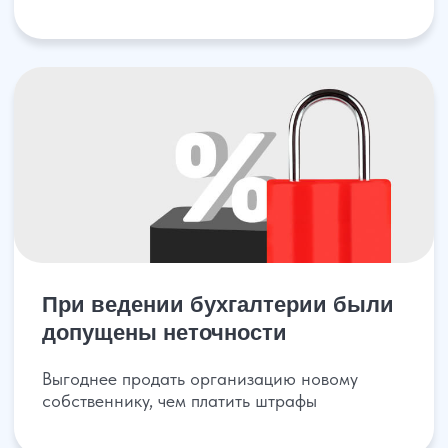
Бизнес не приносил желаемой
прибыли, появились долги
На организацию подали в суд или возбудили
исполнительное производство
Получить бесплатную
консультацию
Просто заполните форму и мы
проконсультируем вас, по ликвидации
вашей организации