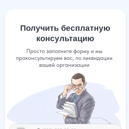
Официальная ликвидация или продажа
Если у компании нет долгов
Самый надежный способ из всех
возможных. Процедура длится около 4-5
месяцев, быстрее никак - 2 месяца
нужно на прохождение формальностей.
Если у компании есть проблемы
Альтернативная ликвидация
Обсуждается в частном порядке, при
личной встрече
Банкротство
Легальный способ списать долги
Узнайте варианты решения вашей