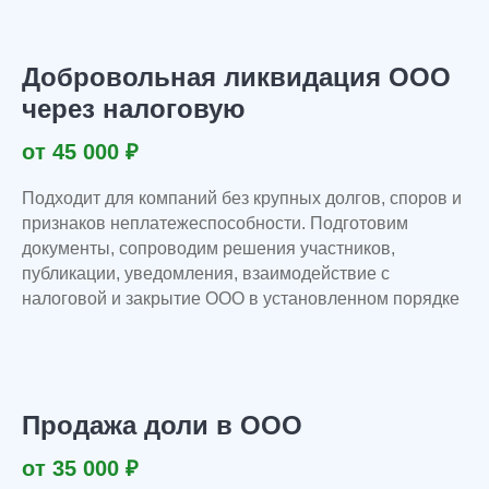
Добровольная ликвидация ООО
через налоговую
от 45 000 ₽
Подходит для компаний без крупных долгов, споров и
У Вас остались вопросы?
признаков неплатежеспособности. Подготовим
документы, сопроводим решения участников,
Задайте их нашему специалисту и
публикации, уведомления, взаимодействие с
получите ответ в течение 15 минут!
налоговой и закрытие ООО в установленном порядке
+7
Продажа доли в ООО
Жду звонка
от 35 000 ₽
Нажимая «Жду звонка», я даю согласие на обработку своих
персональных данных и принимаю пользовательское соглашение