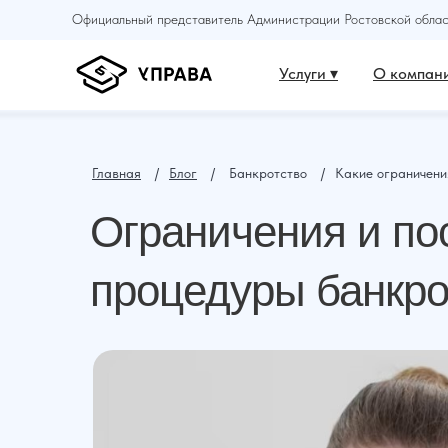
Официальный представитель Администрации Ростовской област
Услуги ▾
О компани
Главная
⠀ /⠀
Блог
⠀ /⠀ Банкротство⠀ /⠀Какие ограничени
Ограничения и по
процедуры банкро