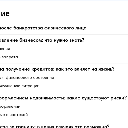
ние
осле банкротства физического лица
авление бизнесом: что нужно знать?
чения
з запрета
а получение кредитов: как это влияет на жизнь?
для финансового состояния
улучшению ситуации
формлением недвижимости: какие существуют риски?
формлении
ые с ипотекой
езд за границу: в каких случаях это возможно?